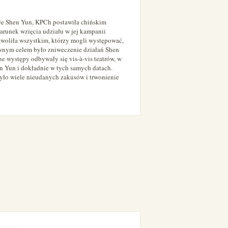
ée Shen Yun, KPCh postawiła chińskim
runek wzięcia udziału w jej kampanii
woliła wszystkim, którzy mogli występować,
wnym celem było zniweczenie działań Shen
e występy odbywały się vis-à-vis teatrów, w
 Yun i dokładnie w tych samych datach.
ło wiele nieudanych zakusów i trwonienie