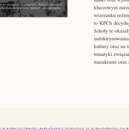
go po narzędzie propagandy: Podczas rewolucji
kluczowym narzę
 określała Konfucjusza mianem „drania numer
wizerunku reżim
to KPCh decyduj
Szkoły te okazał
indoktrynowania 
kultury oraz na 
tematyki związa
masakrami oraz 