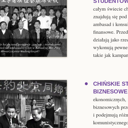
STUDENTÓW
całym świecie ch
znajdują się po
ambasad i konsu
finansowe. Przed
działają jako rz
e każdy tutaj postępuje zgodnie z instrukcjami
wykonują pewne 
iedział ambasador Chin w Kanadzie Mei Ping
i stowarzyszenia studenckiego.
takie jak kampa
CHIŃSKIE 
BIZNESOWE
ekonomicznych, 
biznesowych prz
i podejmują różn
komunistycznego