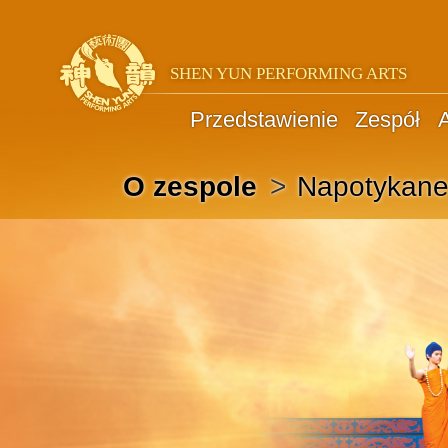
SHEN YUN PERFORMING ARTS
Przedstawienie
Zespół
A
Napotykane
O zespole
>