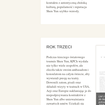
kontaktu z autentyczną chińską
kulturą, popularność i reputacja
Shen Yun szybko wzrosły.
ROK TRZECI
Podczas trzeciego światowego
tournée Shen Yun, KPCh wysłała
nie tylko wiele zespołów, ale
zleciła także swoim ambasadom i
konsulatom na całym świecie, aby
wywierali presję na teatry.
Dzwonili zatem, pisali oraz
składali wizyty w teatrach w USA,
Azji oraz Europie nakłaniając je do
niepodpisywania kontraktów z
List 
Shen Yun albo unieważniania
do te
pokaz
zawartych umów. Uciekali się
2008