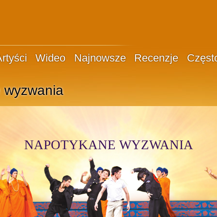
rtyści
Wideo
Najnowsze
Recenzje
Częst
 wyzwania
NAPOTYKANE WYZWANIA