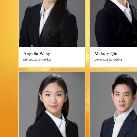
Angelia Wang
Melody Qin
pierwsza tancerka
pierwsza tancerka