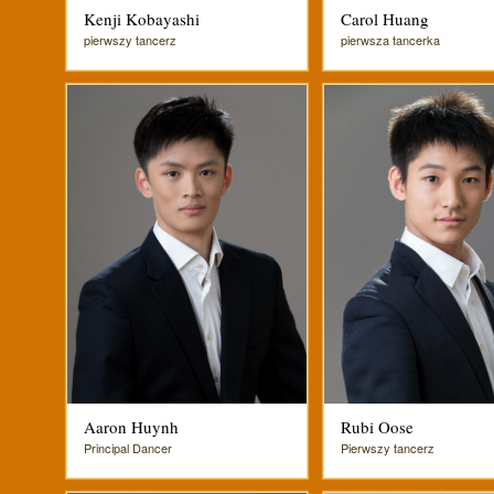
Kenji Kobayashi
Carol Huang
pierwszy tancerz
pierwsza tancerka
Aaron Huynh
Rubi Oose
Principal Dancer
Pierwszy tancerz