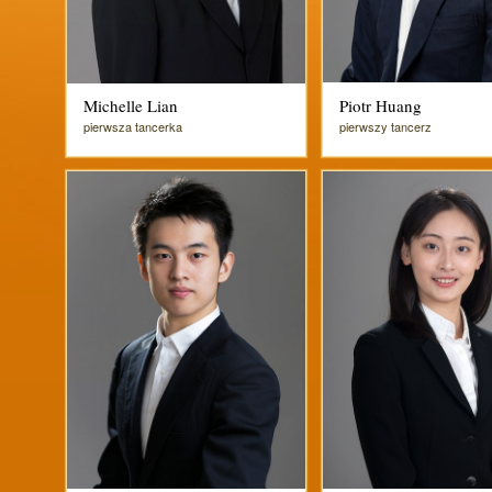
Michelle Lian
Piotr Huang
pierwsza tancerka
pierwszy tancerz