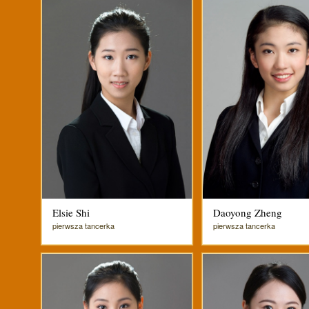
Elsie Shi
Daoyong Zheng
pierwsza tancerka
pierwsza tancerka