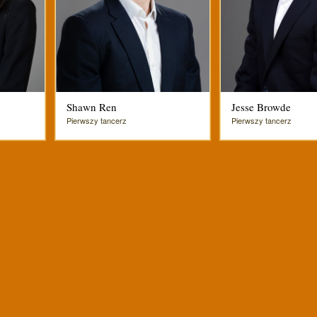
Shawn Ren
Jesse Browde
Pierwszy tancerz
Pierwszy tancerz