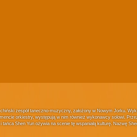
 chiński zespół taneczno-muzyczny, założony w Nowym Jorku. Wykonu
amencie orkiestry, występują w nim również wykonawcy solowi. Przez
i i tańca Shen Yun ożywia na scenie tę wspaniałą kulturę. Nazwę S