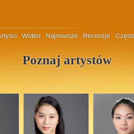
rtyści
Wideo
Najnowsze
Recenzje
Częst
Poznaj artystów