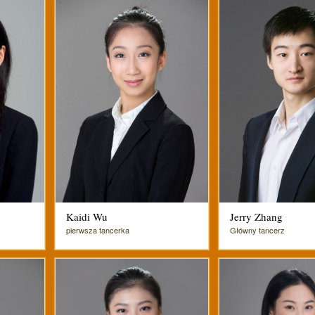
Kaidi Wu
Jerry Zhang
pierwsza tancerka
Główny tancerz