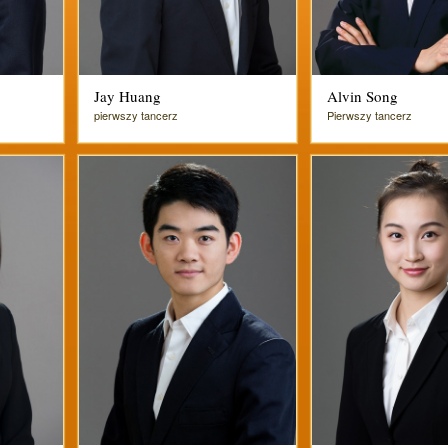
Jay Huang
Alvin Song
pierwszy tancerz
Pierwszy tancerz