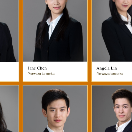
Jane Chen
Angela Lin
Pierwsza tancerka
Pierwsza tancerka