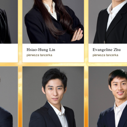
Hsiao-Hung Lin
Evangeline Zhu
pierwsza tancerka
pierwsza tancerka