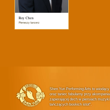
Roy Chen
Pierwszy tancerz
Shen Yun Performing Arts to wiodący
oraz taniec fabularny przy akompani
zapierającej dech w piersiach muzyk
tańczących boskich istot”.