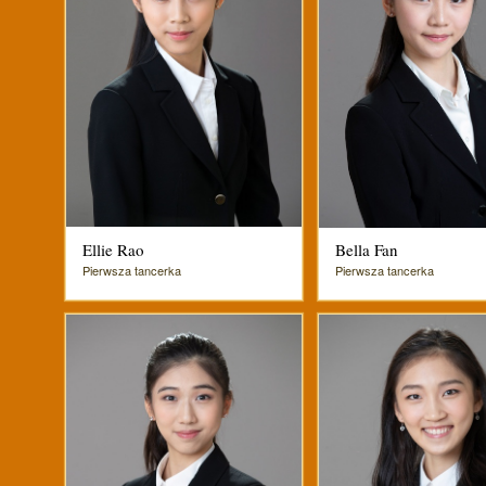
Ellie Rao
Bella Fan
Pierwsza tancerka
Pierwsza tancerka