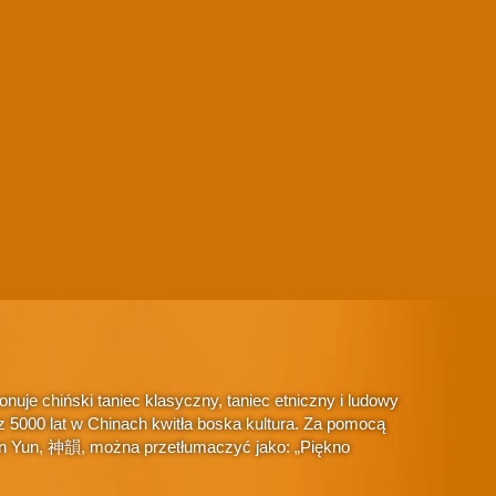
je chiński taniec klasyczny, taniec etniczny i ludowy
 5000 lat w Chinach kwitła boska kultura. Za pomocą
hen Yun, 神韻, można przetłumaczyć jako: „Piękno