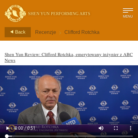
SHEN YUN PERFORMING ARTS
MENU
>
Back
Recenzje
Clifford Rotchka
Shen Yun Review: Clifford Rotchka, emerytowany inżynier z ABC
News