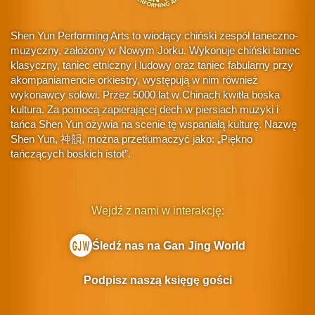
Shen Yun Performing Arts to wiodący chiński zespół taneczno-
muzyczny, założony w Nowym Jorku. Wykonuje chiński taniec
klasyczny, taniec etniczny i ludowy oraz taniec fabularny przy
akompaniamencie orkiestry, występują w nim również
wykonawcy solowi. Przez 5000 lat w Chinach kwitła boska
kultura. Za pomocą zapierającej dech w piersiach muzyki i
tańca Shen Yun ożywia na scenie tę wspaniałą kulturę. Nazwę
Shen Yun, 神韻, można przetłumaczyć jako: „Piękno
tańczących boskich istot”.
Wejdź z nami w interakcję:
Śledź nas na Gan Jing World
Podpisz naszą księgę gości