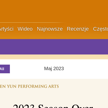
rtyści
Wideo
Najnowsze
Recenzje
Częst
Maj 2023
All