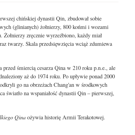
rwszej chińskiej dynastii Qin, zbudował sobie
wych (glinianych) żołnierzy, 800 końmi i wozami
. Żołnierzy zręcznie wyrzeźbiono, każdy miał
raz twarzy. Skala przedsięwzięcia wciąż zdumiewa
 przed śmiercią cesarza Qina w 210 roku p.n.e., ale
dnaleziony aż do 1974 roku. Po upływie ponad 2000
 odkryli go na obrzeżach Chang'an w środkowych
ca światło na wspaniałość dynastii Qin – pierwszej,
lkiego Qina
ożywia historię Armii Terakotowej.