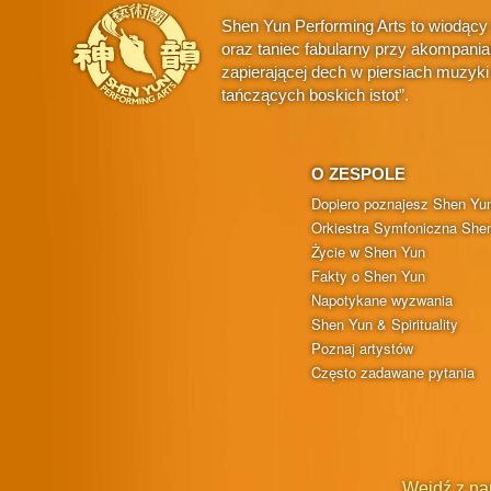
Shen Yun Performing Arts to wiodący
oraz taniec fabularny przy akompani
zapierającej dech w piersiach muzyk
tańczących boskich istot”.
O ZESPOLE
Dopiero poznajesz Shen Yu
Orkiestra Symfoniczna She
Życie w Shen Yun
Fakty o Shen Yun
Napotykane wyzwania
Shen Yun & Spirituality
Poznaj artystów
Często zadawane pytania
Wejdź z na