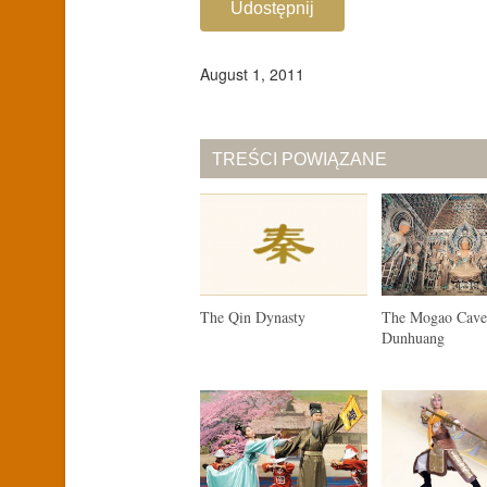
Udostępnij
August 1, 2011
TREŚCI POWIĄZANE
The Qin Dynasty
The Mogao Cave
Dunhuang