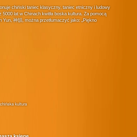
je chiński taniec klasyczny, taniec etniczny i ludowy
 5000 lat w Chinach kwitła boska kultura. Za pomocą
hen Yun, 神韻, można przetłumaczyć jako: „Piękno
chińska kultura
naszą księgę