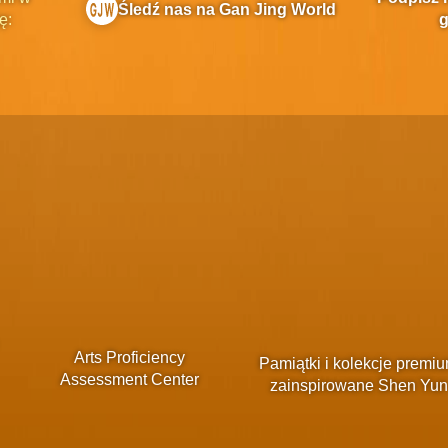
Śledź nas na Gan Jing World
ę:
g
Arts Proficiency
Pamiątki i kolekcje premi
Assessment Center
zainspirowane Shen Yun