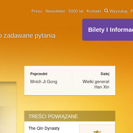
Press
Newsletter
5000 lat
Kontakt
Wyszukaj
P
Bilety I Informa
o zadawane pytania
Poprzedni
Dalej
Mnich Ji Gong
Wielki generał
Han Xin
TREŚCI POWIĄZANE
The Qin Dynasty