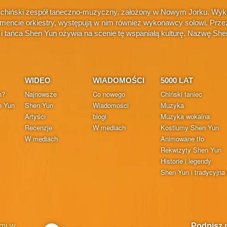
 chiński zespół taneczno-muzyczny, założony w Nowym Jorku. Wykonu
amencie orkiestry, występują w nim również wykonawcy solowi. Przez
i i tańca Shen Yun ożywia na scenie tę wspaniałą kulturę. Nazwę S
WIDEO
WIADOMOŚCI
5000 LAT
n?
Najnowsze
Co nowego
Chiński taniec
n Yun
Shen Yun
Wiadomości
Muzyka
Artyści
blogi
Muzyka wokalna
Recenzje
W mediach
Kostiumy Shen Yun
W mediach
Animowane tło
Rekwizyty Shen Yun
Historie i legendy
Shen Yun i tradycyjna 
mi w
Podpisz 