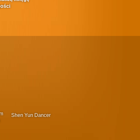
ości
um
Shen Yun Dancer